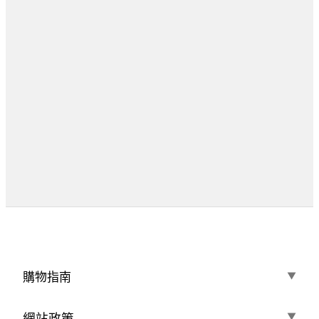
6A (入門型) 23BWBH
窗口式浴室寶 (進階型)
開孔:242 x 238毫米
開孔:238 x 242毫米
(高 x 闊)
(闊 x 高)
$
1,468.00
$
1,820.00
加入購物車
加入購物車
加入比較
加入比較
KDK 40BLAH 天花有
40BECH天花式浴室寶
燈 浴室寶
(尊尚型)安裝孔尺
$
2,330.00
寸:280 x 400 (毫米)
加入購物車
$
2,980.00
加入比較
加入購物車
加入比較
購物指南
網站政策